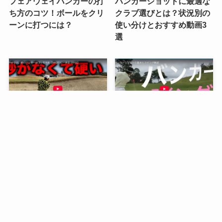
フェアウェイバンカーの打
バンカーショットに最適な
ち方のコツ！ボールをクリ
クラブ選びとは？状況別の
ーンに打つには？
使い分けとおすすめ動画3
選
硬い砂でのバンカーショッ
バンカーショットのスイン
トの打ち方！クラブを弾か
グ軌道を理解すれば劇的に
れずに打つ方法
変わる！基本の理論とおす
すめ動画3選