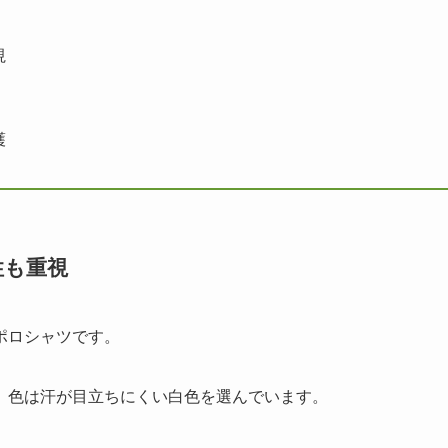
視
護
性も重視
ポロシャツです。
、色は汗が目立ちにくい白色を選んでいます。