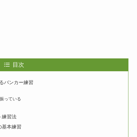
目次
るバンカー練習
振っている
ト練習法
の基本練習