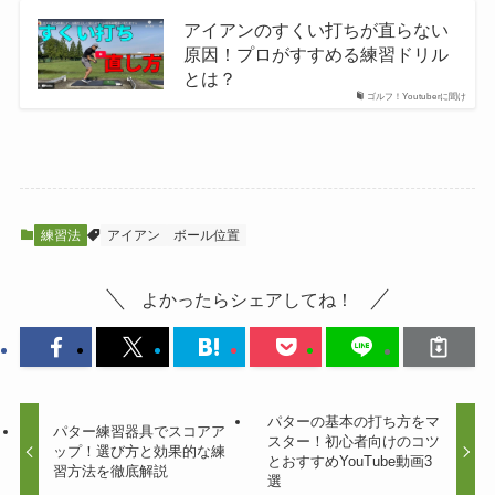
アイアンのすくい打ちが直らない
原因！プロがすすめる練習ドリル
とは？
ゴルフ！Youtuberに聞け
練習法
アイアン
ボール位置
よかったらシェアしてね！
パターの基本の打ち方をマ
パター練習器具でスコアア
スター！初心者向けのコツ
ップ！選び方と効果的な練
とおすすめYouTube動画3
習方法を徹底解説
選